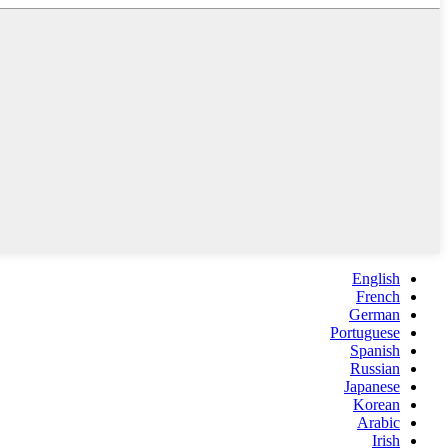
English
French
German
Portuguese
Spanish
Russian
Japanese
Korean
Arabic
Irish