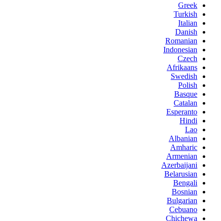
Greek
Turkish
Italian
Danish
Romanian
Indonesian
Czech
Afrikaans
Swedish
Polish
Basque
Catalan
Esperanto
Hindi
Lao
Albanian
Amharic
Armenian
Azerbaijani
Belarusian
Bengali
Bosnian
Bulgarian
Cebuano
Chichewa