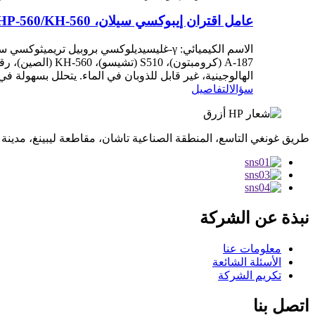
عامل اقتران إيبوكسي سيلان، HP-560/KH-560 (الصين)، رقم CAS 2530-83-8، γ-جليسيديلوكسي بروبيل تريميثوكسي سيلان
الهالوجينية، غير قابل للذوبان في الماء. يتحلل بسهولة في خليط من الرطوبة أو الماء. درجة الغليان: 
سؤال
التفاصيل
طريق غونغي التاسع، المنطقة الصناعية تاشان، مقاطعة ليبينغ، مدين
نبذة عن الشركة
معلومات عنا
الأسئلة الشائعة
تكريم الشركة
اتصل بنا