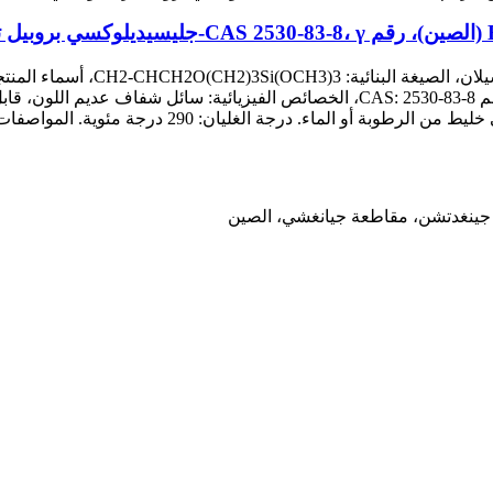
A-187 (كرومبتون)، S510 (تشيسو)، KH-560 (الصين)، رقم CAS: 2530-83-8، الخصائص الفيز
290 درجة مئوية. المواصفات: HP-560، المحتوى: ≥ 97.0%، الكثافة (جم/سم3...
ة جينغدتشن، مقاطعة جيانغشي، الصين