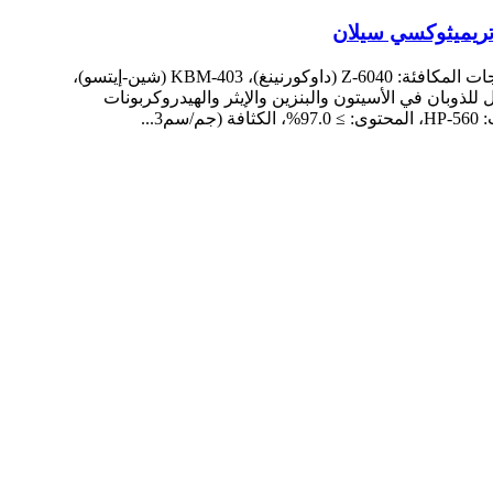
الاسم الكيميائي: γ-غليسيديلوكسي بروبيل تريميثوكسي سيلان، الصيغة البنائية: CH2-CHCH2O(CH2)3Si(OCH3)3، أسماء المنتجات المكافئة: Z-6040 (داوكورنينغ)، KBM-403 (شين-إيتسو)،
يائية: سائل شفاف عديم اللون، قابل للذوبان في الأسيتون والبنزين والإيثر والهيدروكربونات