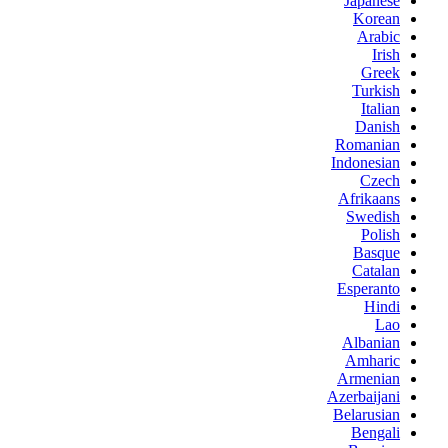
Japanese
Korean
Arabic
Irish
Greek
Turkish
Italian
Danish
Romanian
Indonesian
Czech
Afrikaans
Swedish
Polish
Basque
Catalan
Esperanto
Hindi
Lao
Albanian
Amharic
Armenian
Azerbaijani
Belarusian
Bengali