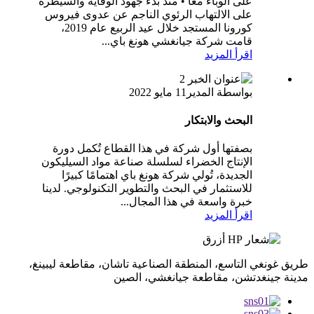
على الوباء معًا • منذ بدء جهود الوقاية والسيطرة
على الالتهاب الرئوي الناجم عن عدوى فيروس
كورونا المستجد خلال عيد الربيع عام 2019،
قامت شركة جيانغشي هونغ باي...
اقرأ المزيد
بواسطة المدير
11 مايو 2022
البحث والابتكار
بصفتها أول شركة في هذا القطاع تُكمل دورة
الإنتاج الخضراء لسلسلة صناعة مواد السيليكون
الجديدة، تُولي شركة هونغ باي اهتمامًا كبيرًا
للاستثمار في البحث والتطوير التكنولوجي. لدينا
خبرة واسعة في هذا المجال...
اقرأ المزيد
طريق غونغي التاسع، المنطقة الصناعية تاشان، مقاطعة ليبينغ،
مدينة جينغدتشن، مقاطعة جيانغشي، الصين