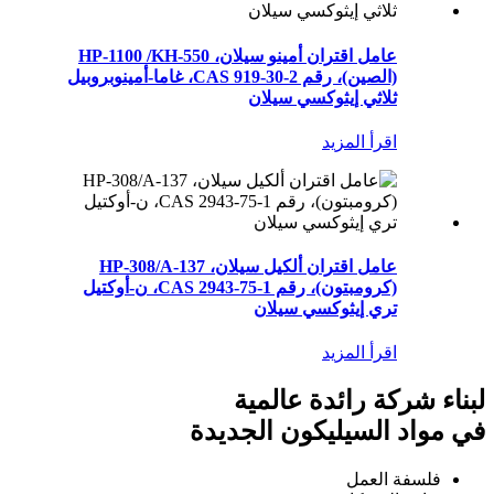
عامل اقتران أمينو سيلان، HP-1100 /KH-550
(الصين)، رقم CAS 919-30-2، غاما-أمينوبروبيل
ثلاثي إيثوكسي سيلان
اقرأ المزيد
عامل اقتران ألكيل سيلان، HP-308/A-137
(كرومبتون)، رقم CAS 2943-75-1، ن-أوكتيل
تري إيثوكسي سيلان
اقرأ المزيد
لبناء شركة رائدة عالمية
في مواد السيليكون الجديدة
فلسفة العمل