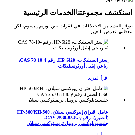
استكشف مجموعتنا
الخدمات الرئيسية
تتوفر العديد من الاختلافات في فقرات نص لوريم إيبسوم، لكن
معظمها تعرض للتغيير.
إستر السيليكات، HP-Si28، رقم CAS 78-10-4،
رباعي إيثيل أورثوسيليكات
اقرأ المزيد
عامل اقتران إيبوكسي سيلان، HP-560/KH-560
(الصين)، رقم CAS 2530-83-8، γ-
جليسيديلوكسي بروبيل تريميثوكسي سيلان