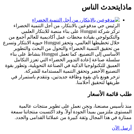
ماذا
يتحدث الناس
الرئيس جي
مدفوعين بالابتكار، من أجل التنمية الخضراء
تركز شركة Hungpai على بناء منصة للابتكار العلمي
والتكنولوجي بقيادة محطات عمل أكاديمية للعالم أجمع من
خلال تخطيطها العالمي، وتحفز Hungpai حيوية الابتكار وتسرع
من تحقيق التنمية الخضراء والتحول من البحث والتطوير
الأساسي إلى التصنيع، كما تعمل Hungpai بنشاط على بناء
سلسلة صناعة إعادة التدوير الخضراء التي تعزز التكامل
العميق للتكنولوجيا الذكية في الصناعة التحويلية، وتطور بقوة
التصنيع الأخضر وتحقق التنمية المستدامة للشركة.
تزخر هونغ باي بقوة وطاقة جديدتين، وتتقدم باستمرار في
طريقها لتحقيق أحلامنا.
طلب قائمة الأسعار
منذ تأسيس مصنعنا، ونحن نعمل على تطوير منتجات عالمية
المستوى ملتزمين بمبدأ الجودة أولاً. وقد اكتسبت منتجاتنا سمعة
ممتازة في هذا المجال وثقة كبيرة من عملائنا القدامى والجدد.
أرسل الآن