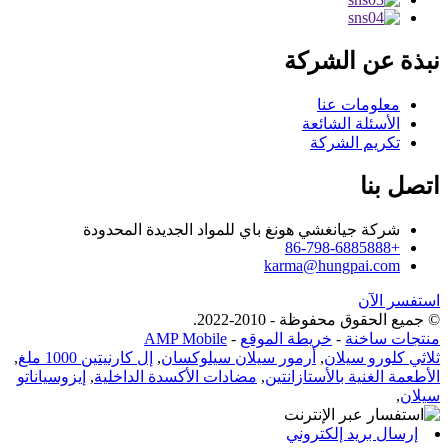
نبذة عن الشركة
معلومات عنا
الأسئلة الشائعة
تكريم الشركة
اتصل بنا
شركة جيانغشي هونغ باي للمواد الجديدة المحدودة
+86-798-6885888
karma@hungpai.com
استفسر الآن
© جميع الحقوق محفوظة - 2010-2022.
منتجات ساخنة
-
خريطة الموقع
-
AMP Mobile
ثلاثي كلورو سيلان
,
أرمور سيلان سيلوكسان
,
إل كارنيتين 1000 ملغ
,
الأطعمة الغنية بالأستازانتين
,
مضادات الأكسدة الداخلية
,
إيزوسياناتو
سيلان
,
إرسال بريد إلكتروني