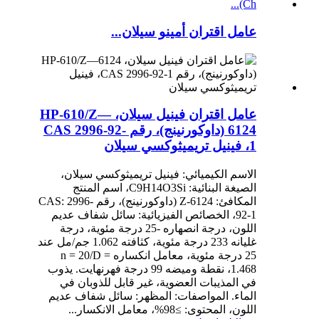
عامل اقتران أمينو سيلان...
عامل اقتران فينيل سيلان، HP-610/Z—
6124 (داوكورنينج)، رقم CAS 2996-92-
1، فينيل تريميثوكسي سيلان
الاسم الكيميائي: فينيل تريميثوكسي سيلان،
الصيغة البنائية: C9H14O3Si، اسم المنتج
المكافئ: Z-6124 (داوكورنينج)، رقم CAS: 2996-
92-1، الخصائص الفيزيائية: سائل شفاف عديم
اللون، درجة انصهاره -25 درجة مئوية، درجة
غليانه 233 درجة مئوية، كثافته 1.062 جم/مل عند
25 درجة مئوية، معامل انكساره n = 20/D =
1.468، نقطة وميضه 99 درجة فهرنهايت. يذوب
في المذيبات العضوية، غير قابل للذوبان في
الماء. المواصفات: المظهر: سائل شفاف عديم
اللون، المحتوى: ≥98%، معامل الانكسار...