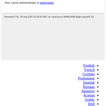
English
French
German
Portuguese
Spanish
Russian
Japanese
Korean
Arabic
Irish