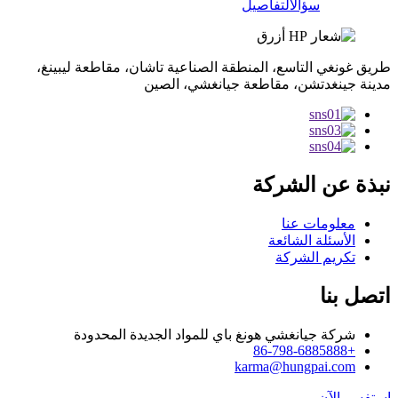
سؤال
التفاصيل
طريق غونغي التاسع، المنطقة الصناعية تاشان، مقاطعة ليبينغ،
مدينة جينغدتشن، مقاطعة جيانغشي، الصين
نبذة عن الشركة
معلومات عنا
الأسئلة الشائعة
تكريم الشركة
اتصل بنا
شركة جيانغشي هونغ باي للمواد الجديدة المحدودة
+86-798-6885888
karma@hungpai.com
استفسر الآن