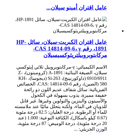
عامل اقتران أمينو سيلان...
عامل اقتران الكبريت-سيلان، سائل HP-
1891، رقم CAS 14814-09-6، γ-
مركابتوبروبيلتريثوكسيسيلان
الاسم الكيميائي: γ-مركابتوبروبيل ثلاثي إيثوكسي
سيلان، الصيغة البنائية: A-1891 (كرومبتون)، Z-
6910/6911 (داوكورنينج)، Si-263 (ديجوسا)، KH-
580 (الصين)، رقم CAS: 14814-09-6، الخصائص
الفيزيائية: سائل شفاف عديم اللون ذو رائحة
خفيفة مميزة، يذوب بسهولة في الكحول
والأسيتون والبنزين والتولوين وغيرها. غير قابل
للذوبان في الماء، ولكنه يتحلل مائيًا عند ملامسته
للماء أو الرطوبة. درجة الغليان: 82.5 درجة مئوية
(0.67 كيلو باسكال)، الكثافة النوعية: 1.000 (عند
20 درجة مئوية)، درجة الوميض: 87 درجة مئوية،
الوزن الجزيئي: ...