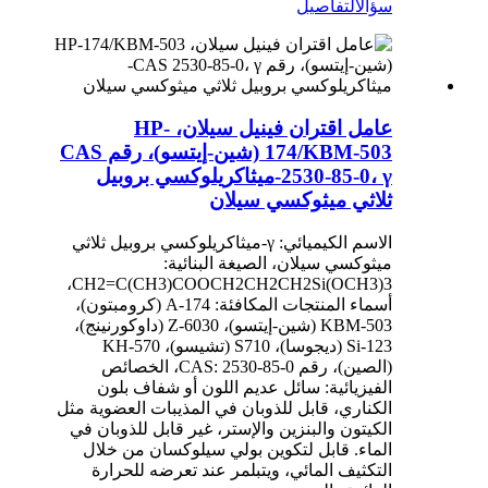
سؤال
التفاصيل
عامل اقتران فينيل سيلان، HP-
174/KBM-503 (شين-إيتسو)، رقم CAS
2530-85-0، γ-ميثاكريلوكسي بروبيل
ثلاثي ميثوكسي سيلان
الاسم الكيميائي: γ-ميثاكريلوكسي بروبيل ثلاثي
ميثوكسي سيلان، الصيغة البنائية:
CH2=C(CH3)COOCH2CH2CH2Si(OCH3)3،
أسماء المنتجات المكافئة: A-174 (كرومبتون)،
KBM-503 (شين-إيتسو)، Z-6030 (داوكورنينج)،
Si-123 (ديجوسا)، S710 (تشيسو)، KH-570
(الصين)، رقم CAS: 2530-85-0، الخصائص
الفيزيائية: سائل عديم اللون أو شفاف بلون
الكناري، قابل للذوبان في المذيبات العضوية مثل
الكيتون والبنزين والإستر، غير قابل للذوبان في
الماء. قابل لتكوين بولي سيلوكسان من خلال
التكثيف المائي، ويتبلمر عند تعرضه للحرارة