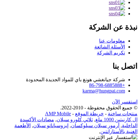
نبذة عن الشركة
معلومات عنا
الأسئلة الشائعة
تكريم الشركة
اتصل بنا
شركة جيانغشي هونغ باي للمواد الجديدة المحدودة
+86-798-6885888
karma@hungpai.com
استفسر الآن
© جميع الحقوق محفوظة - 2010-2022.
منتجات ساخنة
-
خريطة الموقع
-
AMP Mobile
إل كارنيتين 1000 ملغ
,
ثلاثي كلورو سيلان
,
مضادات الأكسدة
الداخلية
,
أرمور سيلان سيلوكسان
,
إيزوسياناتو سيلان
,
الأطعمة
الغنية بالأستازانتين
,