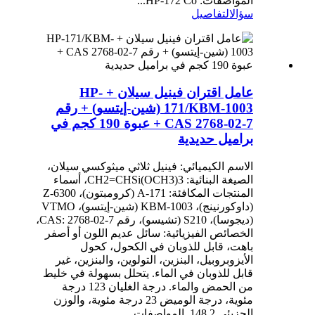
المواصفات: HP-172 Co...
سؤال
التفاصيل
عامل اقتران فينيل سيلان + HP-
171/KBM-1003 (شين-إيتسو) + رقم
CAS 2768-02-7 + عبوة 190 كجم في
براميل حديدية
الاسم الكيميائي: فينيل ثلاثي ميثوكسي سيلان،
الصيغة البنائية: CH2=CHSi(OCH3)3، أسماء
المنتجات المكافئة: A-171 (كرومبتون)، Z-6300
(داوكورنينج)، KBM-1003 (شين-إيتسو)، VTMO
(ديجوسا)، S210 (تشيسو)، رقم CAS: 2768-02-7،
الخصائص الفيزيائية: سائل عديم اللون أو أصفر
باهت، قابل للذوبان في الكحول، كحول
الأيزوبروبيل، البنزين، التولوين، والبنزين، غير
قابل للذوبان في الماء. يتحلل بسهولة في خليط
من الحمض والماء. درجة الغليان 123 درجة
مئوية، درجة الوميض 23 درجة مئوية، والوزن
الجزيئي 148.2. المواصفات...