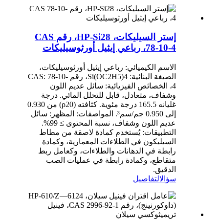
إستر السيليكات، HP-Si28، رقم CAS
78-10-4، رباعي إيثيل أورثوسيليكات
الاسم الكيميائي: رباعي إيثيل أورثوسيليكات،
الصيغة البنائية: Si(OC2H5)4، رقم CAS: 78-10-
4، الخصائص الفيزيائية: سائل عديم اللون
وشفاف، متعادل، قابل للتحلل المائي. درجة
غليانه 165.5 درجة مئوية. كثافته (ρ20) من 0.930
إلى 0.950 جم/سم³. المواصفات: المظهر: سائل
عديم اللون وشفاف، نسبة المحتوى ≥ 99%.
التطبيقات: يُستخدم كمادة لاصقة من مطاط
السيليكون في الطلاءات المعمارية، وكمادة
رابطة في الدهانات والطلاءات، وكعامل ربط
متقاطع، وكمادة رابطة في عمليات الصب
الدقيق.
سؤال
التفاصيل