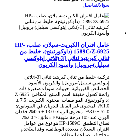
سؤال
التفاصيل
عامل اقتران الكبريت-سيلان، صلب، HP-
1589C/Z-6925 (داوكورنينج)، خليط من
ثنائي كبريتيد ثنائي [3-(ثلاثي إيثوكسي
سيليل)-بروبيل] وأسود الكربون
تركيبة خليط من ثنائي كبريتيد ثنائي [3-(ثلاثي
إيثوكسي سيليل)-بروبيل] والكربون الأسود.
الخصائص الفيزيائية: حبيبات سوداء صغيرة ذات
رائحة كحول خفيفة. اسم المنتج المكافئ: Z-6925
(داوكورنينج). المواصفات: محتوى الكبريت: 7.5 ±
1.0%، المحتوى غير القابل للذوبان في البيوتانون:
52.0 ± 3.0%، محتوى الرماد: 13.0 ± 0.5%، فقدان
الوزن عند 105 درجة مئوية/10 دقائق: ≤ 2.0%.
نطاق التطبيق: HP-1589C هو نوع من عوامل
اقتران السيلان متعددة الوظائف، وقد استُخدم
بنجاح في صناعة المطاط.