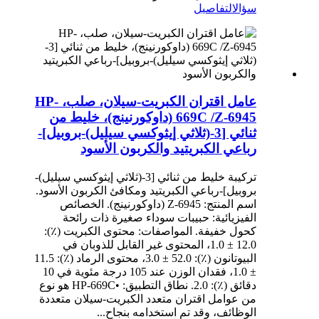
سؤال
التفاصيل
عامل اقتران الكبريت-سيلان، صلب، HP-
669C /Z-6945 (داوكورنينج)، خليط من
ثنائي [3-(ثلاثي إيثوكسي سيليل)-بروبيل]-
رباعي الكبريتيد والكربون الأسود
تركيبة خليط من ثنائي [3-(ثلاثي إيثوكسي سيليل)-
بروبيل]-رباعي الكبريتيد ومكافئ الكربون الأسود.
اسم المنتج: Z-6945 (داوكورنينج). الخصائص
الفيزيائية: حبيبات سوداء صغيرة ذات رائحة
كحول خفيفة. المواصفات: محتوى الكبريت (٪):
12.0 ± 1.0، المحتوى غير القابل للذوبان في
البيوتانون (٪): 52.0 ± 3.0، محتوى الرماد (٪): 11.5
± 1.0، فقدان الوزن عند 105 درجة مئوية في 10
دقائق (٪): 2.0. نطاق التطبيق: •HP-669C هو نوع
من عوامل اقتران متعدد الكبريت-سيلان متعددة
الوظائف، وقد تم استخدامه بنجاح...