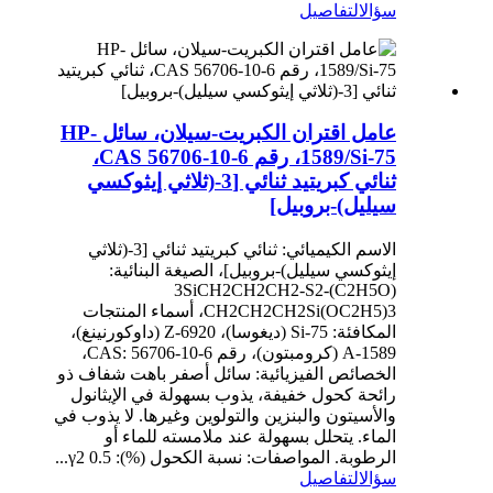
سؤال
التفاصيل
عامل اقتران الكبريت-سيلان، سائل HP-
1589/Si-75، رقم CAS 56706-10-6،
ثنائي كبريتيد ثنائي [3-(ثلاثي إيثوكسي
سيليل)-بروبيل]
الاسم الكيميائي: ثنائي كبريتيد ثنائي [3-(ثلاثي
إيثوكسي سيليل)-بروبيل]، الصيغة البنائية:
(C2H5O)3SiCH2CH2CH2-S2-
CH2CH2CH2Si(OC2H5)3، أسماء المنتجات
المكافئة: Si-75 (ديغوسا)، Z-6920 (داوكورنينغ)،
A-1589 (كرومبتون)، رقم CAS: 56706-10-6،
الخصائص الفيزيائية: سائل أصفر باهت شفاف ذو
رائحة كحول خفيفة، يذوب بسهولة في الإيثانول
والأسيتون والبنزين والتولوين وغيرها. لا يذوب في
الماء. يتحلل بسهولة عند ملامسته للماء أو
الرطوبة. المواصفات: نسبة الكحول (%): 0.5 γ2...
سؤال
التفاصيل