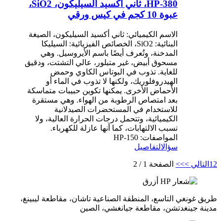
HP-380، ثاني أكسيد السيليكون، SiO2،
عبوة 10 كجم في كيس ورقي
الاسم الكيميائي: ثاني أكسيد السيليكون، الصيغة
البنائية: SiO2، الخصائص الفيزيائية: السيليكا
المدخنة، وتُعرف أيضًا باسم الأيروسيل. وهي
مسحوق أبيض، غير متبلور، عالي التشتت، ودقيق
للغاية. تذوب في البوتاس الكاوي وحمض
الهيدروفلوريك، ولكنها لا تذوب في الماء أو
الأحماض الأخرى. يمكنها تكوين حبيبات متماسكة
بعد امتصاص الرطوبة من الهواء. وهي مستقرة
للاستخدام في المستحضرات الصيدلانية
الكيميائية، وتتحمل درجات الحرارة العالية، ولا
تسبب الالتهابات، كما أنها عازلة للكهرباء.
المواصفات: HP-150
سؤال
التفاصيل
2
1
التالي >
>>
الصفحة 1 / 2
طريق غونغي التاسع، المنطقة الصناعية تاشان، مقاطعة ليبينغ،
مدينة جينغدتشن، مقاطعة جيانغشي، الصين