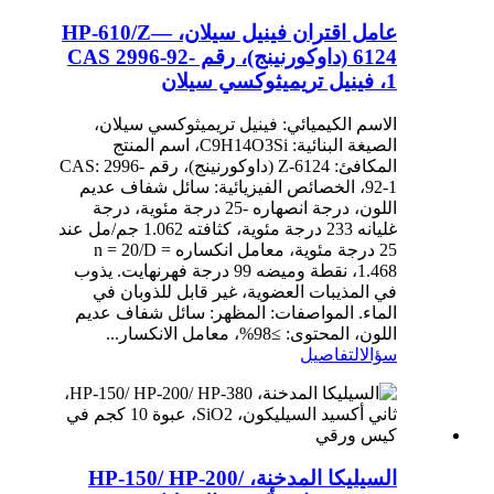
عامل اقتران فينيل سيلان، HP-610/Z—
6124 (داوكورنينج)، رقم CAS 2996-92-
1، فينيل تريميثوكسي سيلان
الاسم الكيميائي: فينيل تريميثوكسي سيلان،
الصيغة البنائية: C9H14O3Si، اسم المنتج
المكافئ: Z-6124 (داوكورنينج)، رقم CAS: 2996-
92-1، الخصائص الفيزيائية: سائل شفاف عديم
اللون، درجة انصهاره -25 درجة مئوية، درجة
غليانه 233 درجة مئوية، كثافته 1.062 جم/مل عند
25 درجة مئوية، معامل انكساره n = 20/D =
1.468، نقطة وميضه 99 درجة فهرنهايت. يذوب
في المذيبات العضوية، غير قابل للذوبان في
الماء. المواصفات: المظهر: سائل شفاف عديم
اللون، المحتوى: ≥98%، معامل الانكسار...
سؤال
التفاصيل
السيليكا المدخنة، HP-150/ HP-200/