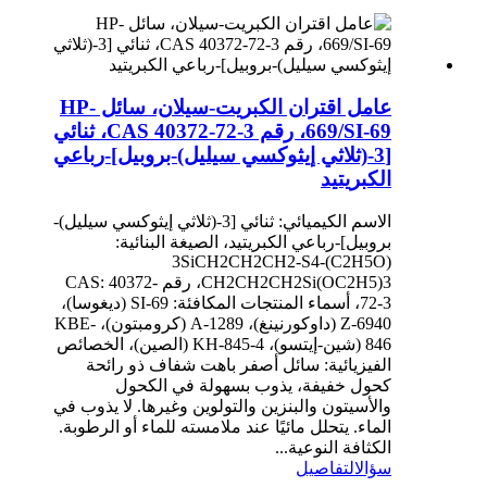
عامل اقتران الكبريت-سيلان، سائل HP-
669/SI-69، رقم CAS 40372-72-3، ثنائي
[3-(ثلاثي إيثوكسي سيليل)-بروبيل]-رباعي
الكبريتيد
الاسم الكيميائي: ثنائي [3-(ثلاثي إيثوكسي سيليل)-
بروبيل]-رباعي الكبريتيد، الصيغة البنائية:
(C2H5O)3SiCH2CH2CH2-S4-
CH2CH2CH2Si(OC2H5)3، رقم CAS: 40372-
72-3، أسماء المنتجات المكافئة: SI-69 (ديغوسا)،
Z-6940 (داوكورنينغ)، A-1289 (كرومبتون)، KBE-
846 (شين-إيتسو)، KH-845-4 (الصين)، الخصائص
الفيزيائية: سائل أصفر باهت شفاف ذو رائحة
كحول خفيفة، يذوب بسهولة في الكحول
والأسيتون والبنزين والتولوين وغيرها. لا يذوب في
الماء. يتحلل مائيًا عند ملامسته للماء أو الرطوبة.
الكثافة النوعية...
سؤال
التفاصيل