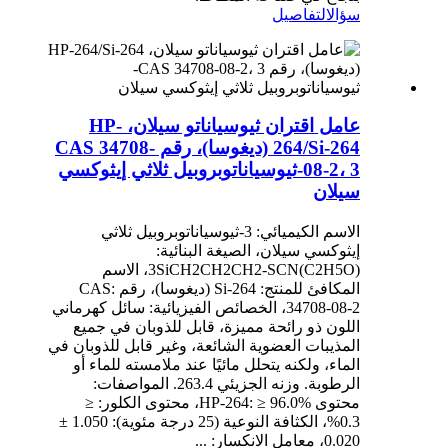
سؤال
التفاصيل
عامل اقتران ثيوسياناتو سيلان، HP-
264/Si-264 (ديغوسا)، رقم CAS 34708-
08-2، 3-ثيوسياناتوبروبيل ثلاثي إيثوكسي
سيلان
الاسم الكيميائي: 3-ثيوسياناتوبروبيل ثلاثي
إيثوكسي سيلان، الصيغة البنائية:
(C2H5O)3SiCH2CH2CH2-SCN، الاسم
المكافئ للمنتج: Si-264 (ديغوسا)، رقم CAS:
34708-08-2، الخصائص الفيزيائية: سائل كهرماني
اللون ذو رائحة مميزة، قابل للذوبان في جميع
المذيبات العضوية الشائعة، وغير قابل للذوبان في
الماء، ولكنه يتحلل مائيًا عند ملامسته للماء أو
الرطوبة. وزنه الجزيئي 263.4. المواصفات:
محتوى HP-264: ≥ 96.0%، محتوى الكلور: ≤
0.3%، الكثافة النوعية (25 درجة مئوية): 1.050 ±
0.020، معامل الانكسار: ...