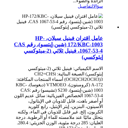
الزائدة والضوء...
سؤال
التفاصيل
عامل اقتران فينيل سيلان، HP-
172/KBC-1003 (شين-إيتسو)، رقم CAS
1067-53-4، فينيل ثلاثي (2-ميثوكسي
إيثوكسي)
الاسم الكيميائي: فينيل ثلاثي (2-ميثوكسي
إيثوكسي) الصيغة البنائية: CH2=CHSi
(OCH2CH2OCH3)3 أسماء المنتجات المكافئة:
A-172 (كرومبتون)، VTMOEO (ديغوسا)، KBC-
1003 (شين-إيتسو)، S230 (تشيسو) رقم CAS:
1067-53-4 الخصائص الفيزيائية: سائل عديم اللون
أو أصفر باهت، قابل للذوبان في الإيثانول،
الأسيتون، البنزين، إيثر الإيثيل، رابع كلوريد
الكربون، إلخ. غير قابل للذوبان في الماء، ولكنه
يتحلل مائيًا عند ملامسته للماء أو الرطوبة. درجة
الغليان: 285 درجة مئوية، الوزن الجزيئي: 280.4.