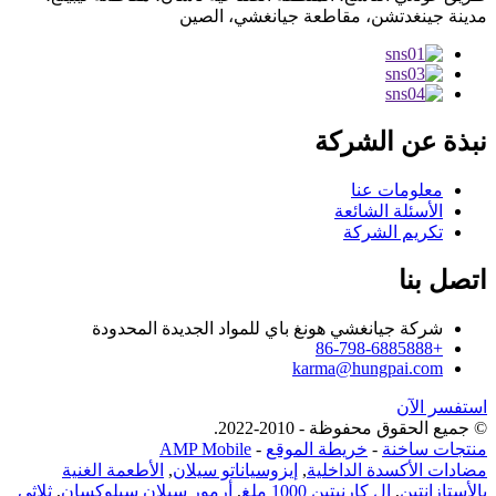
مدينة جينغدتشن، مقاطعة جيانغشي، الصين
نبذة عن الشركة
معلومات عنا
الأسئلة الشائعة
تكريم الشركة
اتصل بنا
شركة جيانغشي هونغ باي للمواد الجديدة المحدودة
+86-798-6885888
karma@hungpai.com
استفسر الآن
© جميع الحقوق محفوظة - 2010-2022.
منتجات ساخنة
-
خريطة الموقع
-
AMP Mobile
مضادات الأكسدة الداخلية
,
إيزوسياناتو سيلان
,
الأطعمة الغنية
بالأستازانتين
,
إل كارنيتين 1000 ملغ
,
أرمور سيلان سيلوكسان
,
ثلاثي