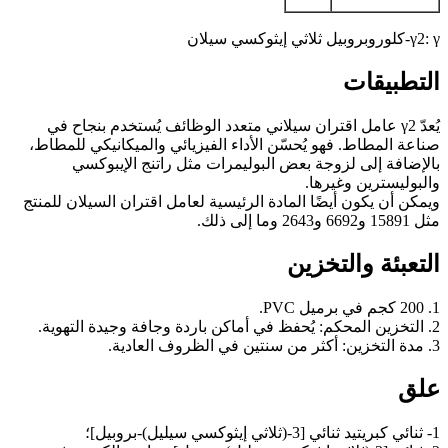
γ2: γ-كلوروبروبيل ثلاثي إيثوكسي سيلان
التطبيقات
يُعدّ γ2 عامل اقتران سيلاني متعدد الوظائف يُستخدم بنجاح في
صناعة المطاط. فهو يُحسّن الأداء الفيزيائي والميكانيكي للمطاط،
بالإضافة إلى لزوجة بعض البوليمرات مثل راتنج الإيبوكسي
والبوليسترين وغيرها.
ويمكن أن يكون أيضًا المادة الرئيسية لعامل اقتران السيلان للمنتج
مثل 15891 و6692 و2643 وما إلى ذلك.
التعبئة والتخزين
1. 200 كجم في برميل PVC.
2. التخزين المحكم: يُحفظ في أماكن باردة وجافة وجيدة التهوية.
3. مدة التخزين: أكثر من سنتين في الظروف العادية.
علق
1- ثنائي كبريتيد ثنائي [3-(ثلاثي إيثوكسي سيليل)-بروبيل]؛