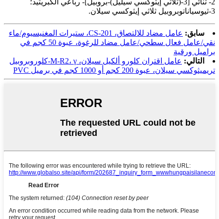
2- ثنائي [3-(ثلاثي إيثوكسي سيليل)-بروبيل]- رباعي الكبريتيد؛
3-ثيوسياناتوبروبيل ثلاثي إيثوكسي سيلان.
سابق:
عامل مضاد للالتصاق، CS-201، ستيرات المغنيسيوم/ماء
نقي/عامل فعال سطحي/عامل مضاد للرغوة، عبوة 50 كجم في
براميل ورقية
التالي:
عامل اقتران كلورو ألكيل سيلان، M-R2، γ-كلوروبروبيل
تريميثوكسي سيلان، عبوة 200 كجم أو 1000 كجم في برميل PVC