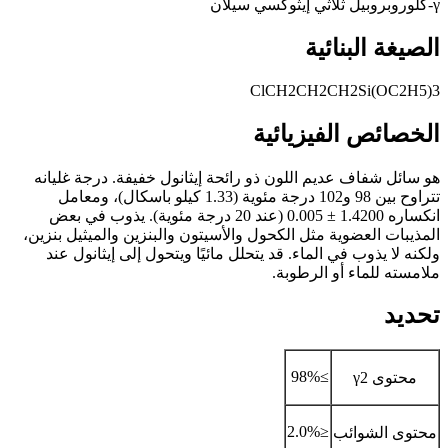
γ-كلوروبروبيل ثلاثي إيثوكسي سيلان
الصيغة البنائية
ClCH2CH2CH2Si(OC2H5)3
الخصائص الفيزيائية
هو سائل شفاف عديم اللون ذو رائحة إيثانول خفيفة. درجة غليانه
تتراوح بين 98 و102 درجة مئوية (1.33 كيلو باسكال)، ومعامل
انكساره 1.4200 ± 0.005 (عند 20 درجة مئوية). يذوب في بعض
المذيبات العضوية مثل الكحول والأسيتون والبنزين والميثيل بنزين،
ولكنه لا يذوب في الماء. قد يتحلل مائيًا ويتحول إلى إيثانول عند
ملامسته للماء أو الرطوبة.
تحديد
≥98%
محتوى γ2
≤2.0%
محتوى الشوائب