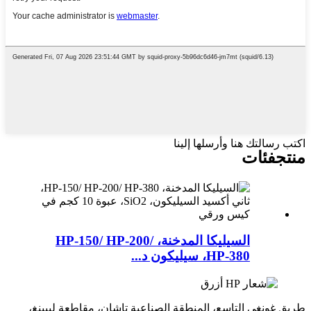
اكتب رسالتك هنا وأرسلها إلينا
منتج
فئات
السيليكا المدخنة، HP-150/ HP-200/
HP-380، سيليكون د...
طريق غونغي التاسع، المنطقة الصناعية تاشان، مقاطعة ليبينغ،