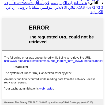
التالي:
عامل اقتران الكبريت-سيلان، سائل HP-669/SI-69، رقم
CAS 40372-72-3، ثنائي [3-(ثلاثي إيثوكسي سيليل)-بروبيل]-رباعي
الكبريتيد