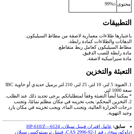
≥99%
محتوى
التطبيقات
باعتبارها طلاءات معمارية لاصقة من مطاط السيليكون.
الدهانات والطلاءات كمادة رابطة.
مطاط السيليكون كعامل ربط متقاطع.
مادة رابطة للصب الدقيق.
مادة سيراميكية لاصقة.
التعبئة والتخزين
1. العبوة: 5 لتر، 10 لتر، 25 لتر، 210 لتر برميل حديدي أو حاوية IBC
سعة 1000 لتر.
* يمكننا أيضاً التعبئة وفقاً لمتطلباتكم. يرجى تحديد ذلك عند الطلب.
2. التخزين المحكم: يجب تخزينه في مكان مظلم تمامًا، وتجنب
درجات الحرارة العالية، وتجنب الماء، ويجب تخزينه في مكان بارد
وجيد التهوية.
سابق:
عامل اقتران فينيل سيلان، HP-610/Z—6124
(داوكورنينج)، رقم CAS 2996-92-1، فينيل تريميثوكسي سيلان