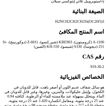
γ-أمينوبروبيل ثلاثي إيثوكسي سيلان
الصيغة البنائية
H2NCH2CH2CH2Si(OC2H5)3
اسم المنتج المكافئ
A-1100 (كرومبتون)، KBE903 (شين إتسو)، Z-6011 (دوكورنينج)، Si-
251 (ديجوسا)، S330 (شيسو)، KH-550 (الصين)
رقم CAS
919-30-2
الخصائص الفيزيائية
هو سائل شفاف عديم اللون أو أصفر باهت، قابل للذوبان في
الكحول، وإيثيل جليكولات، والبنزين، وغيرها، وغير قابل للذوبان في
الماء. ويتحلل بسهولة عند ملامسته للماء أو الرطوبة. كثافته 0.94
عند 25 درجة مئوية، ومعامل انكساره 1.420 عند 25 درجة مئوية،
ونقطة غليانه 217 درجة مئوية، ونقطة وميضه 98 درجة مئوية. وزنه