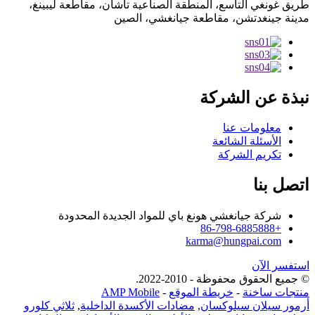
طريق غونغي التاسع، المنطقة الصناعية تاشان، مقاطعة ليبينغ،
مدينة جينغدتشن، مقاطعة جيانغشي، الصين
نبذة عن الشركة
معلومات عنا
الأسئلة الشائعة
تكريم الشركة
اتصل بنا
شركة جيانغشي هونغ باي للمواد الجديدة المحدودة
+86-798-6885888
karma@hungpai.com
استفسر الآن
© جميع الحقوق محفوظة - 2010-2022.
منتجات ساخنة
-
خريطة الموقع
-
AMP Mobile
أرمور سيلان سيلوكسان
,
مضادات الأكسدة الداخلية
,
ثلاثي كلورو