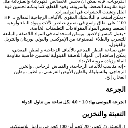
الكربونات، فإنه يمكن أن يحسن الخصائص الكهربائية والفيزيائية مثل
قوة مقاومة الضغط، والمرونة، وقوة القطع، كما يمكنه تحسين قوة
البلل وتشتت الحشوات في البوليمرات.
• يمكن استخدام البلاستيك المقوى بالألياف الزجاجية المعالج بـ HP-
1100 على نطاق واسع في تصنيع عناصر الآلات ومواد البناء وأوعية
الضغط وبعض المواد المقواة ذات التطبيقات الخاصة.
• يعمل كمسرع لاصق، ويمكن استخدامه في المواد اللاصقة والمانعة
للتسرب والطلاء المصنوعة من الإيبوكسي والبولي يوريثان والنتريل
والفينول.
•في صناعة القطن المدعم بالألياف الزجاجية والقطن المعدني،
يمكن إضافته إلى المواد اللاصقة الفينولية لتحسين خاصية مقاومة
الماء وزيادة مرونة الارتداد.
• إنه مناسب للألياف الزجاجية، والقماش الزجاجي، والخرز
الزجاجي، والسيليكا، والطين الأبيض الفرنسي، والطين، وطين
الفخار، إلخ.
الجرعة
الجرعة الموصى بها: 1.0 ~ 4.0 لكل ساعة من تناول الدواء
التعبئة والتخزين
1. التعبئة: 25 كجم، 200 كجم أو 1000 كجم في براميل بلاستيكية.