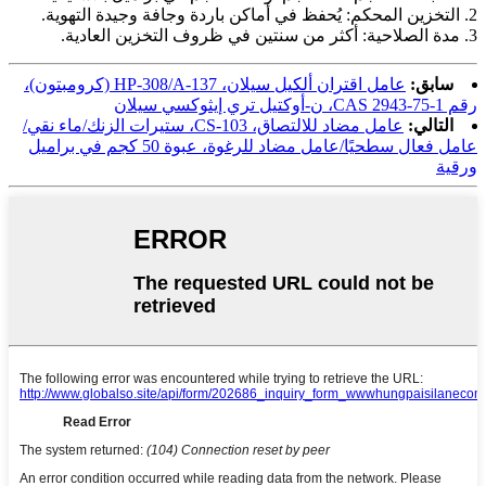
2. التخزين المحكم: يُحفظ في أماكن باردة وجافة وجيدة التهوية.
3. مدة الصلاحية: أكثر من سنتين في ظروف التخزين العادية.
سابق:
عامل اقتران ألكيل سيلان، HP-308/A-137 (كرومبتون)،
رقم CAS 2943-75-1، ن-أوكتيل تري إيثوكسي سيلان
التالي:
عامل مضاد للالتصاق، CS-103، ستيرات الزنك/ماء نقي/
عامل فعال سطحيًا/عامل مضاد للرغوة، عبوة 50 كجم في براميل
ورقية