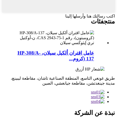
اكتب رسالتك هنا وأرسلها إلينا
منتج
فئات
عامل اقتران ألكيل سيلان، HP-308/A-
137 (كروم...
طريق غونغي التاسع، المنطقة الصناعية تاشان، مقاطعة ليبينغ،
مدينة جينغدتشن، مقاطعة جيانغشي، الصين
نبذة عن الشركة