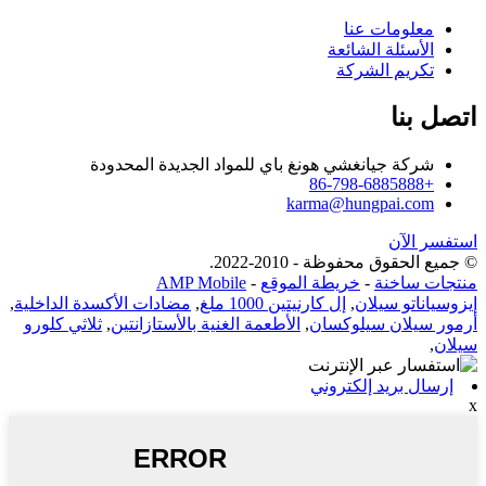
معلومات عنا
الأسئلة الشائعة
تكريم الشركة
اتصل بنا
شركة جيانغشي هونغ باي للمواد الجديدة المحدودة
+86-798-6885888
karma@hungpai.com
استفسر الآن
© جميع الحقوق محفوظة - 2010-2022.
منتجات ساخنة
-
خريطة الموقع
-
AMP Mobile
إيزوسياناتو سيلان
,
إل كارنيتين 1000 ملغ
,
مضادات الأكسدة الداخلية
,
أرمور سيلان سيلوكسان
,
الأطعمة الغنية بالأستازانتين
,
ثلاثي كلورو
سيلان
,
إرسال بريد إلكتروني
x