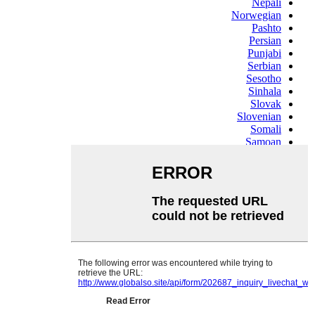
Nepali
Norwegian
Pashto
Persian
Punjabi
Serbian
Sesotho
Sinhala
Slovak
Slovenian
Somali
Samoan
Scots Gaelic
Shona
Sindhi
Sundanese
Swahili
Tajik
Tamil
Telugu
Thai
Ukrainian
Urdu
Uzbek
Vietnamese