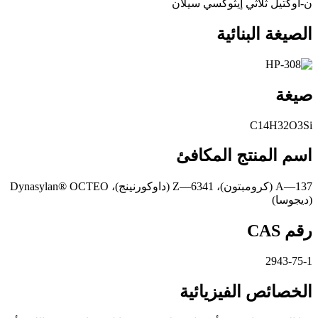
ن-أوكتيل ثلاثي إيثوكسي سيلان
الصيغة البنائية
صيغة
C14H32O3Si
اسم المنتج المكافئ
A—137 (كرومبتون)، Z—6341 (داوكورنينج)، Dynasylan® OCTEO
(ديجوسا)
رقم CAS
2943-75-1
الخصائص الفيزيائية