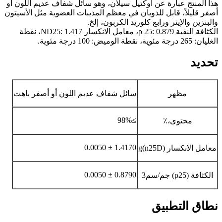
هذا المنتج عبارة عن أوكتيل سيلان، وهو سائل شفاف عديم اللون أو
أصفر قليلاً، قابل للذوبان في معظم المذيبات العضوية مثل الأسيتون
والبنزين والإيثر ورابع كلوريد الكربون، إلخ.
الكثافة النقية ρ 25: 0.879، معامل الانكسار ND25: 1.417، نقطة
الغليان: 265 درجة مئوية، نقطة الوميض: 100 درجة مئوية.
تحديد
مظهر
سائل شفاف عديم اللون أو أصفر باهت
≥98%
محتوى،٪
1.4170 ± 0.0050
معامل الانكسار (n25D)g
0.8790 ± 0.0050
الكثافة (ρ25) جم/سم3
نطاق التطبيق