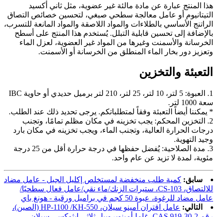
هذا المنتج عبارة عن مادة مالئة غير عضوية، مثل ثاني أكسيد
التيتانيوم أو عامل معالجة سطحي صبغي، لتحسين خصائص التصاق
الراتنج الأساسي بالطلاءات والمواد اللاصقة والمواد المانعة للتسرب،
بالإضافة إلى تحسين قابلية التبلل. يُستخدم هذا المنتج على أسطح
الخرسانة والأسمنت وغيرها من المواد غير العضوية، لعزل الماء
وتعزيز دور بخار الماء المنطلق من الخرسانة أو الأسمنت.
التعبئة والتخزين
1. العبوة: 5 لتر، 10 لتر، 25 لتر، 210 لتر برميل حديدي أو حاوية IBC
سعة 1000 لتر.
* يمكننا أيضاً التعبئة وفقاً لمتطلباتكم. يرجى تحديد ذلك عند الطلب.
2. التخزين المحكم: يجب تخزينه في مكان مظلم تمامًا، وتجنب
درجات الحرارة العالية، وتجنب الماء، ويجب تخزينه في مكان بارد
وجيد التهوية.
3. مدة الصلاحية: يُفضل حفظها في درجة حرارة أقل من 25 درجة
مئوية، لمدة لا تزيد عن عام واحد.
سابق:
كمية طلب منخفضة لمستخلص إكليل الجبل - عامل مضاد
للالتصاق، CS-103، ستيرات الزنك/ماء نقي/عامل فعال سطحيًا/
عامل مضاد للرغوة، عبوة 50 كجم في براميل ورقية - هونغ باي
التالي:
عامل اقتران أمينو سيلان، HP-1100 /KH-550 (الصين)،
رقم CAS 919-30-2، غاما-أمينوبروبيل ثلاثي إيثوكسي سيلان